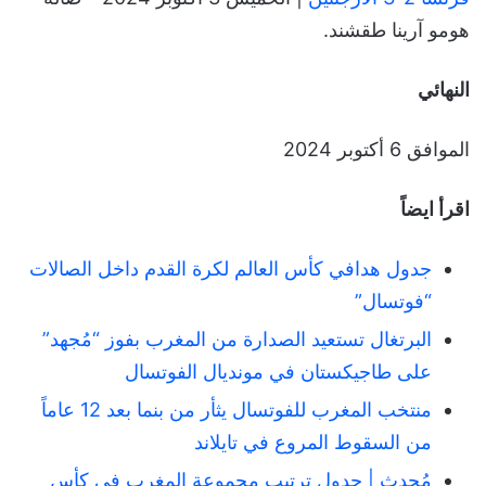
هومو آرينا طقشند.
النهائي
الموافق 6 أكتوبر 2024
اقرأ ايضاً
جدول هدافي كأس العالم لكرة القدم داخل الصالات
“فوتسال”
البرتغال تستعيد الصدارة من المغرب بفوز “مُجهد”
على طاجيكستان في مونديال الفوتسال
منتخب المغرب للفوتسال يثأر من بنما بعد 12 عاماً
من السقوط المروع في تايلاند
مُحدث | جدول ترتيب مجموعة المغرب في كأس