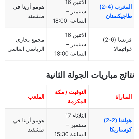
الاثنين 16
المغرب (4-2)
هومو أرينا في
سبتمبر –
طاجيكستان
طشقند
الساعة 18:00
الاثنين 16
فرنسا (6-2)
مجمع بخارى
سبتمبر –
غواتيمالا
الرياضي العالمي
الساعة 18:00
نتائج مباريات الجولة الثانية
التوقيت / مكة
المباراة
الملعب
المكرمة
الثلاثاء 17
هولندا (2-2)
هومو أرينا في
سبتمبر –
كوستاريكا
طشقند
الساعة 15:30