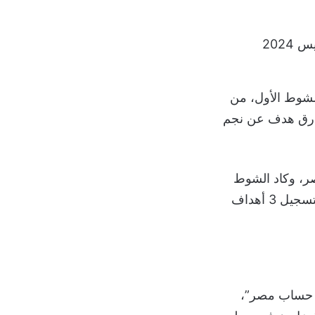
مويانو (رقم 14) تسجيل 15 هدفاً خلال الشوط الأول، من
بفارق هدف عن نجم
الشوط الأول مقابل 6 لاعبين من مصر، وكاد الشوط
ينتهي بفارق 3 أو 4 أهداف لراقصي التانغو لولا عودة الفراعنة في الوقت المناسب بتسجيل 3 أهداف
ى حساب مصر”،