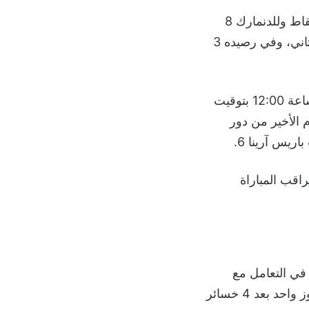
ويحتل منتخب النرويج قبل مواجهته المرتقبة ضد الدنمارك، المركز الثالث برصيد 6 نقاط وللدنمارك 8
نقاط في المركز الأول، ويأتي منتخب فرنسا في المركز الرابع المؤهل أيضاً للدور الثاني، وفي رصيده 3
ظهر اليوم الأحد 4 أغسطس 2024، في تمام الساعة 12:00 بتوقيت
يات اليوم الأخير من دور
يس آرينا 6.
مراقب المباراة
في التعامل مع
الهجوم المستمر للاعبي الأرجنتين الذين أرادوا حفظ ماء وجههم بتوديع الدورة ولو بفوز واحد بعد 4 خسائر