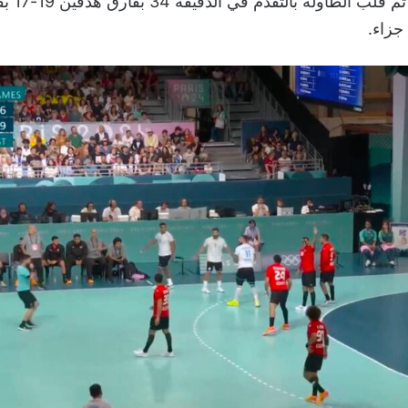
ليعدلوا ال
جزاء.