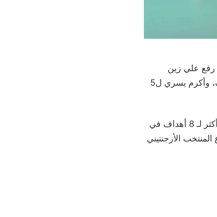
 رفع علي زين
لرصيده من الأهداف إلى 6، وأحمد هشام دودو لـ 5 أهداف، وسيف الدرع لـ 6 أهداف، وأكرم يسري ل5
ووصل فارق الأهداف إلى 5 قبل خمس دقائق من نهاية المباراة، ثم اتسعت الفجوة أكثر لـ 8 أهداف في
تهي اللقاء بفوز مصر بفارق 7 أهداف بنتيجة 34-27، ويودع المنتخب الأرجنتيني