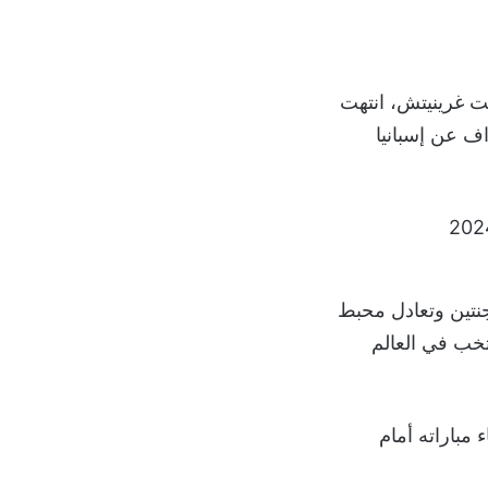
يت غرينيتش، انتهت
رق الأهداف عن إسبانيا
والنرويج والأرجنتين وتعادل محبط
خب في العالم
ريضة باستثناء مباراته أمام