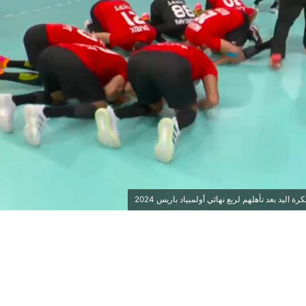
ليد بعد تأهلهم لربع نهائي أولمبياد باريس 2024