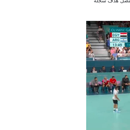
نتيجة سريعاً ثم قلب الطاولة بالتقدم في الدقيقة 34 بفارق هدفين 19-17 بفضل هدف سجله