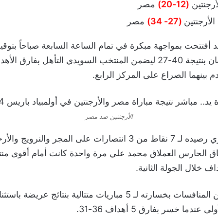
لأرجنتين
(12-20)
مصر
 الأرجنتين
(27- 34)
مصر
د أفتتحت بمواجهة مبكرة في تمام الساعة السابعة صباحاً بتوق
بفوز السويد على اليابان بنتيجة 40-27 ليضمن المنتخب السويدي التأهل بفا
م بينهما الصراع على المركز الرابع.
الأرجنتين ضد مصر
ورفع المنتخب المصري رصيده لـ 7 نقاط من 3 انتصارات على المجر 
ق الحارس العملاق محمد علي مرة واحدة كانت أمام أقوى منت
وودع منتخب الأرجنتين المنافسات بخسارته لـ 5 مباريات متتالية بنتائج ع
دما خسر بفارق 5 أهداف 36-31.