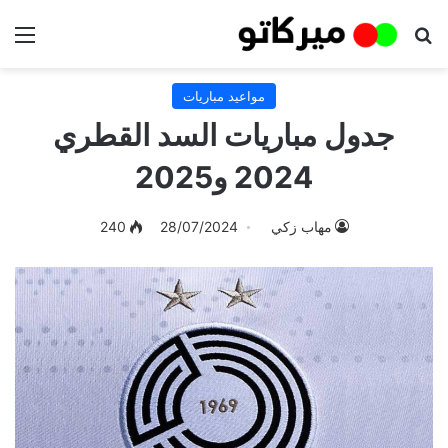
بحث عن
الق
مواعيد مباريات
جدول مباريات السد القطري
2024 و2025
مهاب زكي
28/07/2024
240