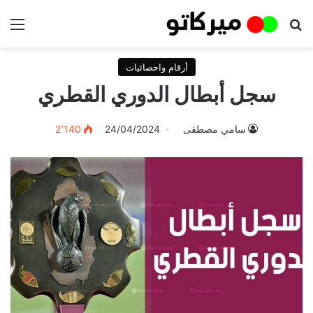
بحث عن
الق
أرقام واحصائيات
سجل أبطال الدوري القطري
سامي مصطفى
24/04/2024
2٬140