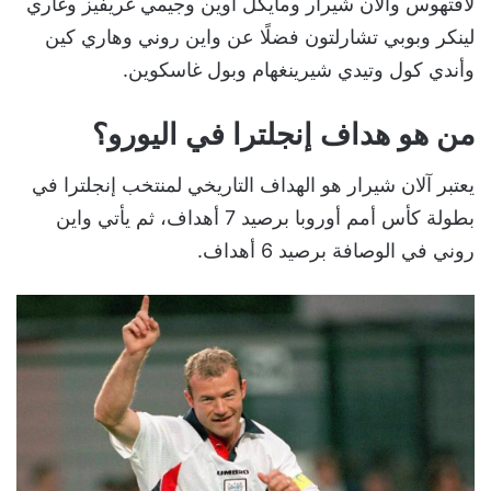
لافتهوس وآلان شيرار ومايكل أوين وجيمي غريفيز وغاري
لينكر وبوبي تشارلتون فضلًا عن واين روني وهاري كين
وأندي كول وتيدي شيرينغهام وبول غاسكوين.
من هو هداف إنجلترا في اليورو؟
يعتبر آلان شيرار هو الهداف التاريخي لمنتخب إنجلترا في
بطولة كأس أمم أوروبا برصيد 7 أهداف، ثم يأتي واين
روني في الوصافة برصيد 6 أهداف.