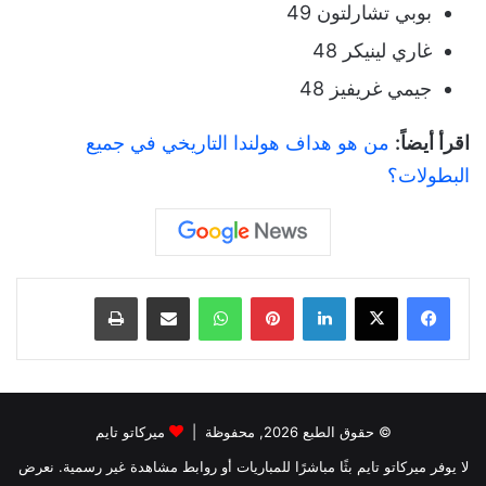
بوبي تشارلتون 49
غاري لينيكر 48
جيمي غريفيز 48
اقرأ أيضاً:
من هو هداف هولندا التاريخي في جميع
البطولات؟
لينكدإن
بينتيريست
واتساب
مشاركة عبر البريد
طباعة
© حقوق الطبع 2026, محفوظة |
ميركاتو تايم
لا يوفر ميركاتو تايم بثًا مباشرًا للمباريات أو روابط مشاهدة غير رسمية. نعرض