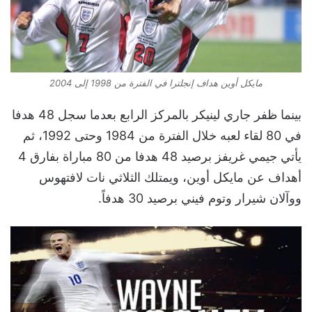
مايكل أوين هداف إنجلترا في الفترة من 1998 إلى 2004
بينما ظفر جاري لينيكر بالمركز الرابع بعدما سجل 48 هدفا
في 80 لقاء لعبه خلال الفترة من 1984 وحتى 1992، ثم
يأتي جيمي غريفز برصيد 48 هدفا من 80 مباراة بفارق 4
أهداف عن مايكل أوين، ويمتلك الثلاثي نات لافتهوس
ووآلان شيرار وتوم فيني برصيد 30 هدفاً.