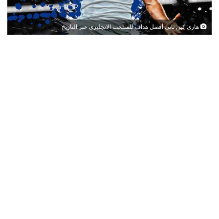
هاري كين ثاني أفضل هداف للمنتخب الانجليزي عبر التاريخ