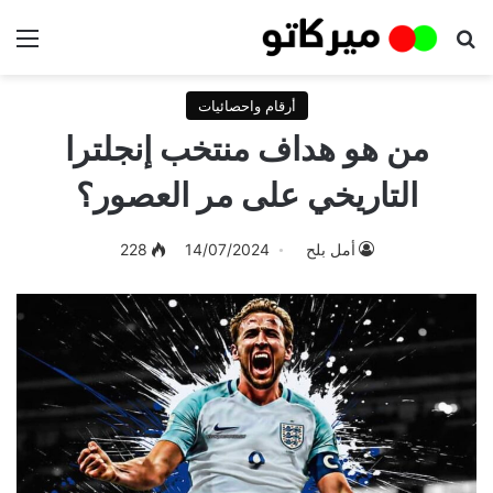
بحث عن
الق
أرقام واحصائيات
من هو هداف منتخب إنجلترا
التاريخي على مر العصور؟
أمل بلح
14/07/2024
228