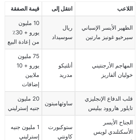
اللاعب
انتقل إلى
قيمة الصفقة
10
مليون
الظهير الأيسر الإسباني
ريال
يورو
+ 30
٪
سيرخيو غونيز مارتين
سوسيداد
من إعادة البيع
75
مليون
المهاجم الأرجنتيني
أتلتيكو
يورو
+ 10
خوليان ألفاريز
مدريد
ملايين
إضافات
قلب الدفاع الإنجليزي
20
مليون
ساوثهامبتون
تايلور هاروود بيليس
جنيه إسترليني
الجناح الأيسر
ستوكبورت
1
مليون جنيه
الأسكتلندي لويس
كاونتي
إسترليني