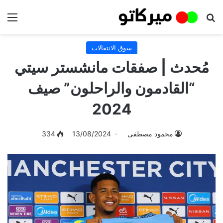
بحث عن
الق
سوق الانتقالات
مُحدث | صفقات مانشستر سيتي
“القادمون والراحلون” صيف
2024
محمود مصطفى
13/08/2024
334