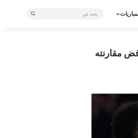
مباريات
بحث
عن
فض مقارنته