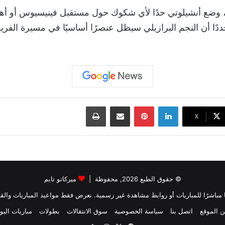
، وضع أنشيلوتي حدًا لأي شكوك حول مستقبل فينيسيوس أو أه
ددًا أن النجم البرازيلي سيظل عنصرًا أساسيًا في مسيرة الفري
لينكدإن
بينتيريست
مشاركة عبر البريد
طباعة
‫X
© حقوق الطبع 2026, محفوظة |
ميركاتو تايم
بثًا مباشرًا للمباريات أو روابط مشاهدة غير رسمية. نعرض فقط مواعيد المباريات والقن
 الموقع
اتصل بنا
سياسة الخصوصية
سوق الانتقالات
بطولات
مباريات اليو