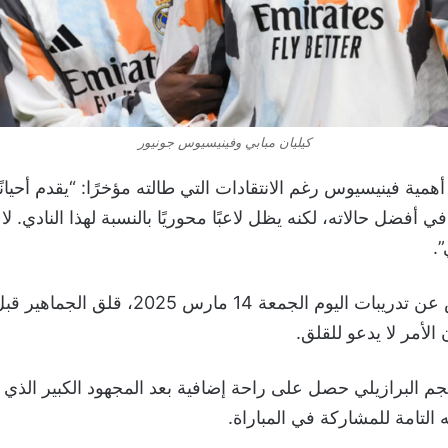
كيليان مبابي وفينيسيوس جونيور
ية فينيسيوس رغم الانتقادات التي طالته مؤخرًا: “يقدم أحيانًا
 في أفضل حالاته، لكنه يظل لاعبًا محوريًا بالنسبة لهذا النادي. 
”.
وأثار غياب فينيسيوس عن تدريبات اليوم الجمعة 4
الأمر لا يدعو للقلق.
نجم البرازيلي حصل على راحة إضافية بعد المجهود الكبير الذي ب
 التامة للمشاركة في المباراة.