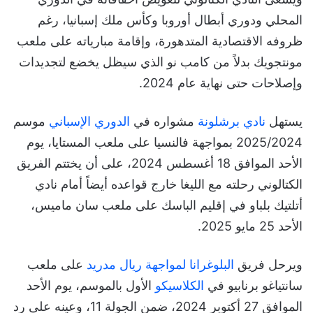
المحلي ودوري أبطال أوروبا وكأس ملك إسبانيا، رغم
ظروفه الاقتصادية المتدهورة، وإقامة مبارياته على ملعب
مونتجويك بدلاً من كامب نو الذي سيظل يخضع لتجديدات
وإصلاحات حتى نهاية عام 2024.
يستهل
نادي برشلونة
مشواره في
الدوري الإسباني
موسم
2025/2024 بمواجهة فالنسيا على ملعب المستايا، يوم
الأحد الموافق 18 أغسطس 2024، على أن يختتم الفريق
الكتالوني رحلته مع الليغا خارج قواعده أيضاً أمام نادي
أتلتيك بلباو في إقليم الباسك على ملعب سان ماميس،
الأحد 25 مايو 2025.
ويرحل فريق
البلوغرانا لمواجهة ريال مدريد
على ملعب
سانتياغو برنابيو في
الكلاسيكو
الأول بالموسم، يوم الأحد
الموافق 27 أكتوبر 2024، ضمن الجولة 11، وعينه على رد