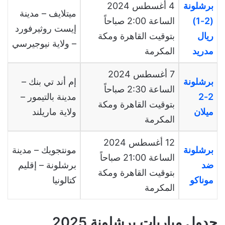
برشلونة
4
أغسطس
2024
ميتلايف
–
مدينة
(2-1)
الساعة
2:00
صباحاً
إيست روثيرفورد
ريال
بتوقيت القاهرة ومكة
–
ولاية نيوجيرسي
مدريد
المكرمة
7
أغسطس
2024
برشلونة
إم أند تي بنك
–
الساعة
2:30
صباحاً
2-2
مدينة بالتيمور
–
بتوقيت القاهرة ومكة
ميلان
ولاية ماريلند
المكرمة
12
أغسطس
2024
برشلونة
مونتجويك
–
مدينة
الساعة
21:00
صباحاً
ضد
برشلونة
–
إقليم
بتوقيت القاهرة ومكة
موناكو
كتالونيا
المكرمة
جدول مباريات برشلونة 2025