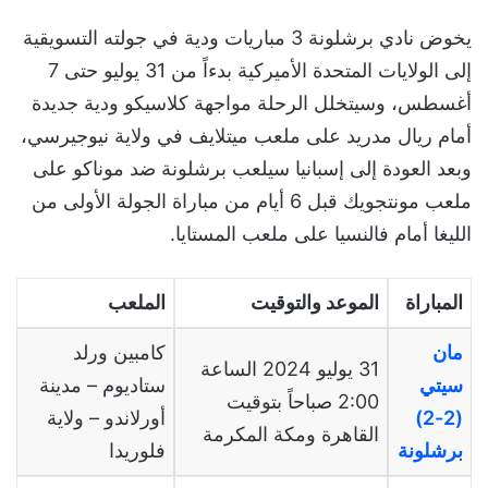
يخوض نادي برشلونة 3 مباريات ودية في جولته التسويقية
إلى الولايات المتحدة الأميركية بدءاً من 31 يوليو حتى 7
أغسطس، وسيتخلل الرحلة مواجهة كلاسيكو ودية جديدة
أمام ريال مدريد على ملعب ميتلايف في ولاية نيوجيرسي،
وبعد العودة إلى إسبانيا سيلعب برشلونة ضد موناكو على
ملعب مونتجويك قبل 6 أيام من مباراة الجولة الأولى من
الليغا أمام فالنسيا على ملعب المستايا.
المباراة
الموعد والتوقيت
الملعب
مان
كامبين ورلد
31
يوليو
2024
الساعة
سيتي
ستاديوم
–
مدينة
2:00
صباحاً بتوقيت
(2-2)
أورلاندو
–
ولاية
القاهرة ومكة المكرمة
برشلونة
فلوريدا