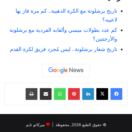
تاريخ برشلونة مع الكرة الذهبية.. كم مرة فاز بها
لاعبيه؟
كم عدد بطولات ميسي وألقابه الفردية مع برشلونة
والأرجنتين؟
تاريخ شعار برشلونة.. ليس مُجرد فريق لكرة القدم
لينكدإن
بينتيريست
واتساب
مشاركة عبر البريد
طباعة
© حقوق الطبع 2026, محفوظة |
ميركاتو تايم