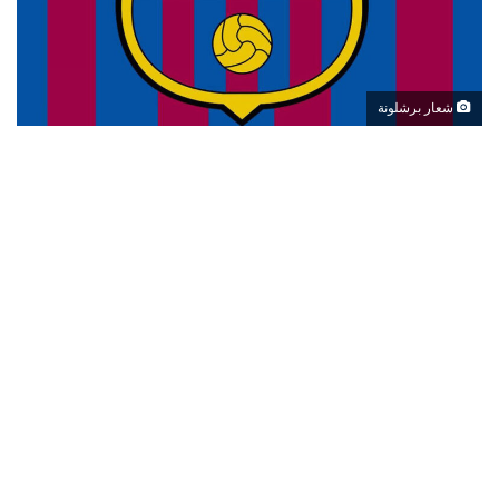
شعار برشلونة