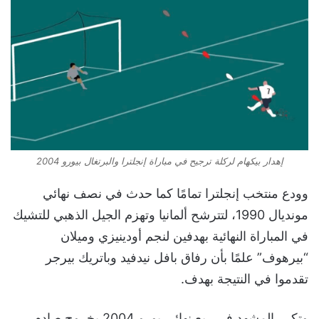
إهدار بيكهام لركلة ترجيح في مباراة إنجلترا والبرتغال بيورو 2004
وودع منتخب إنجلترا تمامًا كما حدث في نصف نهائي
مونديال 1990، لتترشح ألمانيا وتهزم الجيل الذهبي للتشيك
في المباراة النهائية بهدفين لنجم أودينيزي وميلان
“بيرهوف” علمًا بأن رفاق بافل نيدفيد وباتريك بيرجر
تقدموا في النتيجة بهدف.
وتكرر المشهد في ربع نهائي يورو 2004 بخروج صادم