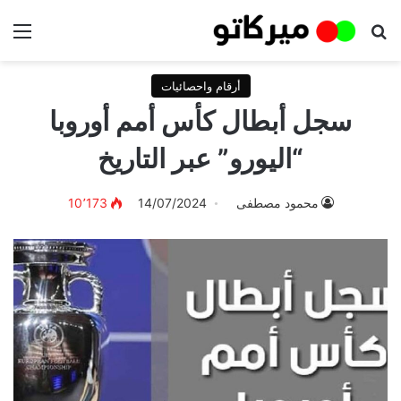
بحث عن
الق
أرقام واحصائيات
سجل أبطال كأس أمم أوروبا
“اليورو” عبر التاريخ
محمود مصطفى
14/07/2024
10٬173