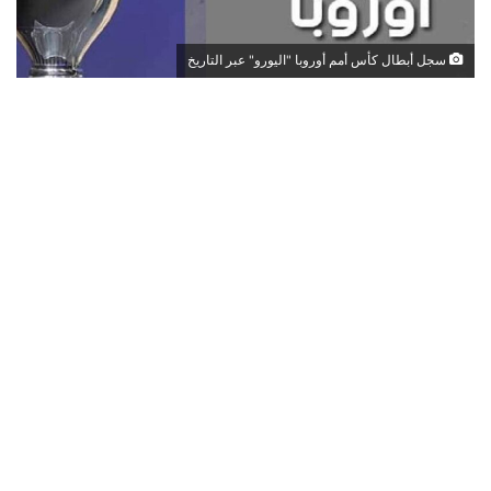
سجل أبطال كأس أمم أوروبا "اليورو" عبر التاريخ