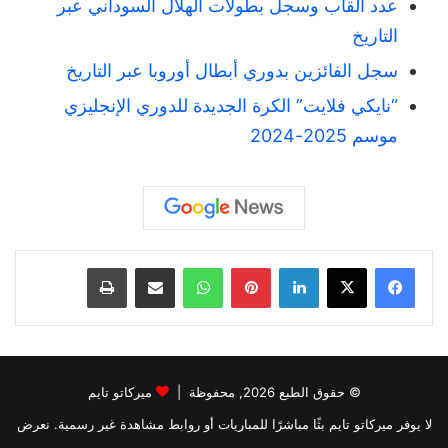
عدد ألقاب وسجل بطولات الهلال السوداني عبر
التاريخ
سجل الفائزين بدوري أبطال أوروبا عبر التاريخ
“نايكي فلايت” الكرة الجديدة للدوري الإنجليزي
موسم 2025-2024
لينكدإن
بينتيريست
واتساب
مشاركة عبر البريد
طباعة
© حقوق الطبع 2026, محفوظة |
ميركاتو تايم
لا يوفر ميركاتو تايم بثًا مباشرًا للمباريات أو روابط مشاهدة غير رسمية. نعرض