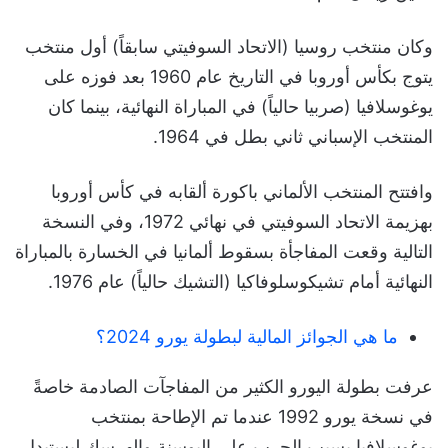
وكان منتخب روسيا (الاتحاد السوفيتي سابقاً) أول منتخب
يتوج بكأس أوروبا في التاريخ عام 1960 بعد فوزه على
يوغوسلافيا (صربيا حالياً) في المباراة النهائية، بينما كان
المنتخب الإسباني ثاني بطل في 1964.
وافتتح المنتخب الألماني باكورة ألقابه في كأس أوروبا
بهزيمة الاتحاد السوفيتي في نهائي 1972، وفي النسخة
التالية وقعت المفاجأة بسقوط ألمانيا في الخسارة بالمباراة
النهائية أمام تشيكوسلوفاكيا (التشيك حالياً) عام 1976.
ما هي الجوائز المالية لبطولة يورو 2024؟
عرفت بطولة اليورو الكثير من المفاجآت الصادمة خاصةً
في نسخة يورو 1992 عندما تم الإطاحة بمنتخب
يوغوسلافيا بسبب الحرب على البوسنة والهرسك ليستبدل